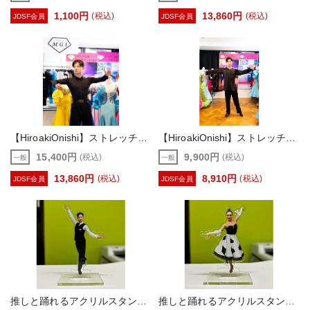
1,100円
13,860円
(税込)
(税込)
JDSF会員
JDSF会員
【HiroakiOnishi】ストレッチシャツ（Ballrooｍ・ボールルーム）大西大晶PB
【HiroakiOnishi】ストレッチトップス（Latin・ラテン）大西大晶PB
15,400円
9,900円
(税込)
(税込)
一般
一般
13,860円
8,910円
(税込)
(税込)
JDSF会員
JDSF会員
推しと踊れるアクリルスタンド！ - 大西大晶 -
推しと踊れるアクリルスタンド！ - 大西咲菜 -