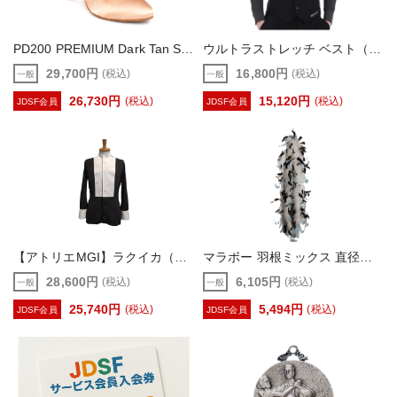
PD200 PREMIUM Dark Tan Satin【portdance】（レディース スタンダード ダンスシューズ）
ウルトラストレッチ ベスト（WAVEWEAR・DanceWave）
29,700円
16,800円
(税込)
(税込)
一般
一般
26,730円
15,120円
(税込)
(税込)
JDSF会員
JDSF会員
【アトリエMGI】ラクイカ（イカ胸シャツ）超ストレッチ＆パンツレス
マラボー 羽根ミックス 直径約8cm（羽を除く）×長さ1.8m 羽 羽根 フェザー 装飾 F906
28,600円
6,105円
(税込)
(税込)
一般
一般
25,740円
5,494円
(税込)
(税込)
JDSF会員
JDSF会員