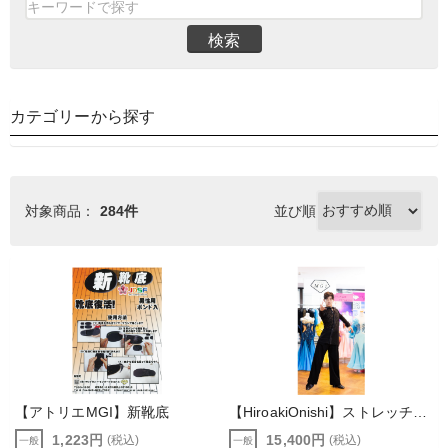
検索
カテゴリーから探す
対象商品：
284件
並び順
【アトリエMGI】新靴底
【HiroakiOnishi】ストレッチシャツ（10DANCE・テンダンス）大西大晶PB
1,223円
15,400円
(税込)
(税込)
一般
一般