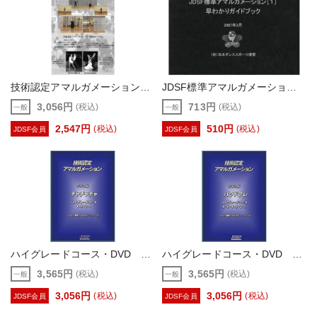
技術認定アマルガメーション6・5・4DVD
JDSF標準アマルガメーション1ガイドブック
3,056円
713円
(税込)
(税込)
一般
一般
2,547円
510円
(税込)
(税込)
JDSF会員
JDSF会員
ハイグレードコース・DVD チャチャチャ
ハイグレードコース・DVD パソドブレ
3,565円
3,565円
(税込)
(税込)
一般
一般
3,056円
3,056円
(税込)
(税込)
JDSF会員
JDSF会員