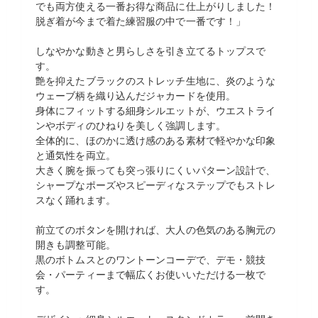
でも両方使える一番お得な商品に仕上がりしました！
脱ぎ着が今まで着た練習服の中で一番です！」
しなやかな動きと男らしさを引き立てるトップスで
す。
艶を抑えたブラックのストレッチ生地に、炎のような
ウェーブ柄を織り込んだジャカードを使用。
身体にフィットする細身シルエットが、ウエストライ
ンやボディのひねりを美しく強調します。
全体的に、ほのかに透け感のある素材で軽やかな印象
と通気性を両立。
大きく腕を振っても突っ張りにくいパターン設計で、
シャープなポーズやスピーディなステップでもストレ
スなく踊れます。
前立てのボタンを開ければ、大人の色気のある胸元の
開きも調整可能。
黒のボトムスとのワントーンコーデで、デモ・競技
会・パーティーまで幅広くお使いいただける一枚で
す。